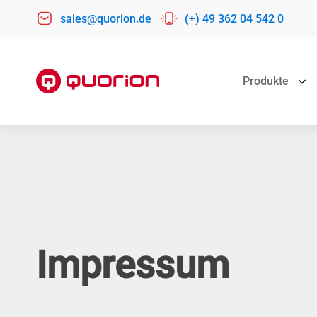
sales@quorion.de
(+) 49 362 04 542 0
Produkte
REGISTRIERKASSEN
KASSENSYS
KASSENSYS
QMP 60
Kassensystem 
QTab 9
QMP 6000
Kassensystem
QTouch 9
Bäckerei Kass
QTouch 11
Impressum
Friseur Kasse
QTouch 16
Kassensystem
INViCTUS