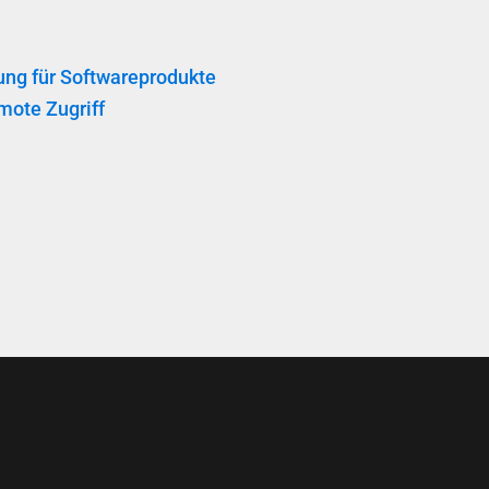
ng für Softwareprodukte
ote Zugriff