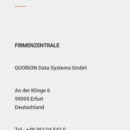
TSE-Kasse
RKSV Kasse
Fiskalkassen
FIRMENZENTRALE
QUORiON Data Systems GmbH
An der Klinge 6
99095 Erfurt
Deutschland
Tel.: +49 362 04 542 0